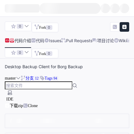
0
0
Fork
代码
介绍
代码
Issues
Pull Requests
项目讨论
Wiki
0
0
Fork
Desktop Backup Client for Borg Backup
master
分支
Tags
12
94
IDE
下载zip
Clone