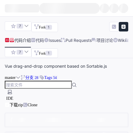
7
1
Fork
代码
介绍
代码
Issues
Pull Requests
项目讨论
Wiki
7
1
Fork
Vue drag-and-drop component based on Sortable.js
master
分支
Tags
28
54
IDE
下载zip
Clone