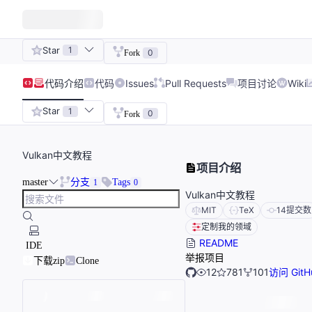
Star
1
0
Fork
代码
介绍
代码
Issues
Pull Requests
项目讨论
Wiki
Star
1
0
Fork
Vulkan中文教程
项目介绍
master
分支
Tags
1
0
Vulkan中文教程
MIT
TeX
14
提交数
定制我的领域
README
IDE
举报项目
下载zip
Clone
12
781
101
访问 GitH