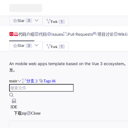
Star
3
1
Fork
代码
介绍
代码
Issues
Pull Requests
项目讨论
Wiki
Star
3
1
Fork
An mobile web apps template based on the Vue 
发。
main
分支
Tags
2
66
IDE
下载zip
Clone