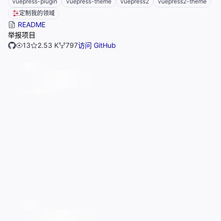
vuepress-plugin
vuepress-theme
vuepress2
vuepress2-theme
定制我的领域
README
举报项目
13
2.53 K
797
访问 GitHub