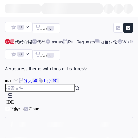
0
0
Fork
代码
介绍
代码
Issues
Pull Requests
项目讨论
Wiki
0
0
Fork
A vuepress theme with tons of features✨
main
分支
Tags
50
401
IDE
下载zip
Clone