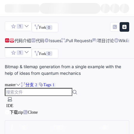
1
0
Fork
代码
介绍
代码
Issues
Pull Requests
项目讨论
Wiki
1
0
Fork
Bitmap & tilemap generation from a single example with the
help of ideas from quantum mechanics
master
分支
Tags
2
1
IDE
下载zip
Clone