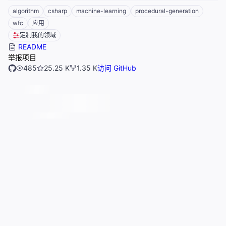
algorithm
csharp
machine-learning
procedural-generation
wfc
应用
定制我的领域
README
举报项目
485
25.25 K
1.35 K
访问 GitHub