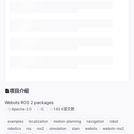
项目介绍
Webots ROS 2 packages
Apache-2.0
C
1.63 K
提交数
examples
localization
motion-planning
navigation
robot
robotics
ros
ros2
simulation
slam
webots
webots-ros2