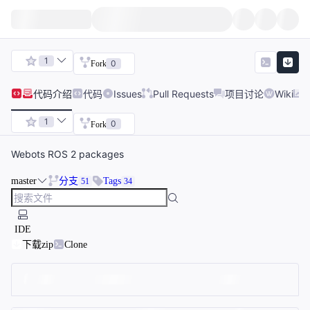
1
0
Fork
代码
介绍
代码
Issues
Pull Requests
项目讨论
Wiki
1
0
Fork
Webots ROS 2 packages
master
分支
Tags
51
34
IDE
下载zip
Clone