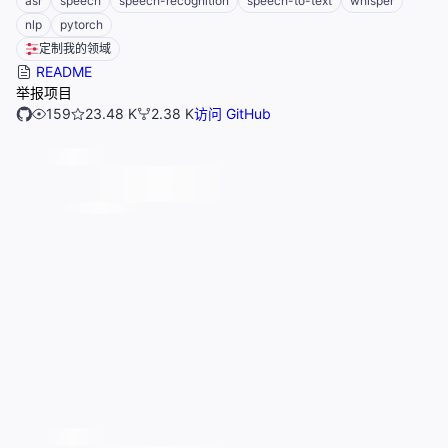
asr
speech
speech-recognition
speech-to-text
whisper
nlp
pytorch
定制我的领域
README
举报项目
159
23.48 K
2.38 K
访问 GitHub