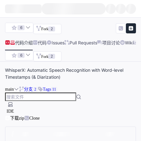
6
2
Fork
代码
介绍
代码
Issues
Pull Requests
项目讨论
Wiki
6
2
Fork
WhisperX: Automatic Speech Recognition with Word-level
Timestamps (& Diarization)
main
分支
Tags
2
11
IDE
下载zip
Clone