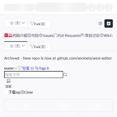
1
0
Fork
代码
介绍
代码
Issues
Pull Requests
项目讨论
Wiki
1
0
Fork
Archived - New repo is now at github.com/wicklets/wick-editor
master
分支
Tags
11
0
IDE
下载zip
Clone