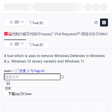
22
4
Fork
代码
介绍
代码
Issues
Pull Requests
项目讨论
Wiki
22
4
Fork
A tool which is uses to remove Windows Defender in Windows
8.x, Windows 10 (every version) and Windows 11.
main
分支
Tags
2
61
IDE
下载zip
Clone