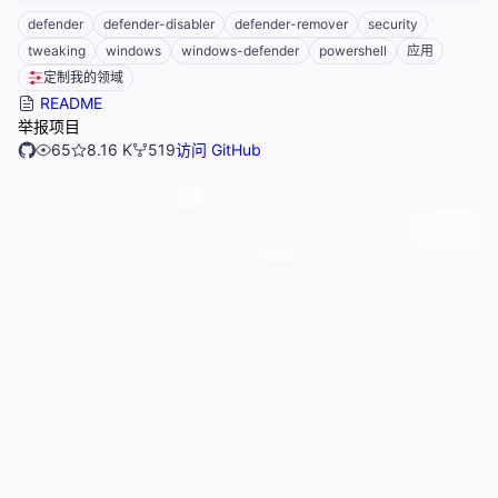
defender
defender-disabler
defender-remover
security
tweaking
windows
windows-defender
powershell
应用
定制我的领域
README
举报项目
65
8.16 K
519
访问 GitHub