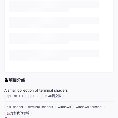
项目介绍
A small collection of terminal shaders
CC0-1.0
HLSL
46
提交数
hlsl-shader
terminal-shaders
windows
windows-terminal
定制我的领域