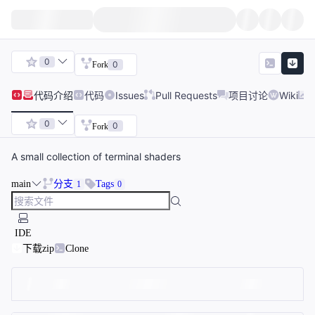
0
0
Fork
代码
介绍
代码
Issues
Pull Requests
项目讨论
Wiki
0
0
Fork
A small collection of terminal shaders
main
分支
Tags
1
0
IDE
下载zip
Clone