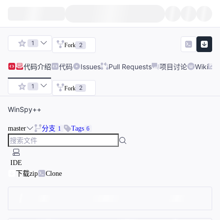
1
2
Fork
代码
介绍
代码
Issues
Pull Requests
项目讨论
Wiki
1
2
Fork
WinSpy++
master
分支
Tags
1
6
IDE
下载zip
Clone