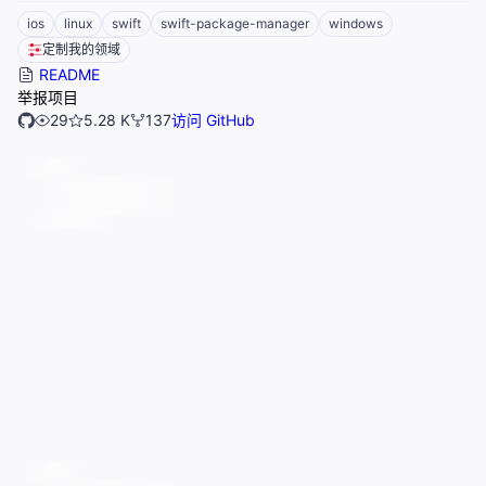
ios
linux
swift
swift-package-manager
windows
定制我的领域
README
举报项目
29
5.28 K
137
访问 GitHub