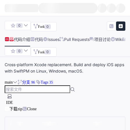
0
0
Fork
代码
介绍
代码
Issues
Pull Requests
项目讨论
Wiki
0
0
Fork
Cross-platform Xcode replacement. Build and deploy iOS apps
with SwiftPM on Linux, Windows, macOS.
main
分支
Tags
96
35
IDE
下载zip
Clone