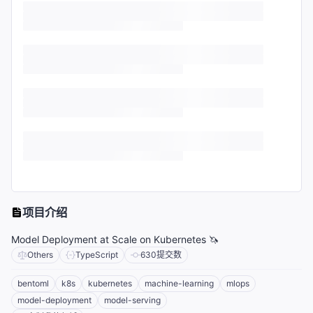
项目介绍
Model Deployment at Scale on Kubernetes 🦄️
Others
TypeScript
630
提交数
bentoml
k8s
kubernetes
machine-learning
mlops
model-deployment
model-serving