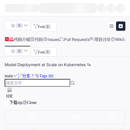
0
0
Fork
代码
介绍
代码
Issues
Pull Requests
项目讨论
Wiki
0
0
Fork
Model Deployment at Scale on Kubernetes 🦄️
main
分支
Tags
7
102
IDE
下载zip
Clone