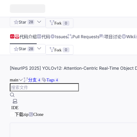
Star
28
0
Fork
代码
介绍
代码
Issues
Pull Requests
项目讨论
Wiki
Star
28
0
Fork
[NeurIPS 2025] YOLOv12: Attention-Centric Real-Time Object 
main
分支
Tags
4
4
IDE
下载zip
Clone