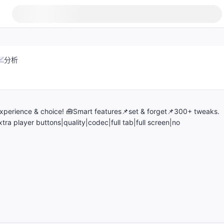
分析
experience & choice! 🧰Smart features📌set & forget📌300+ tweaks.
tra player buttons|quality|codec|full tab|full screen|no