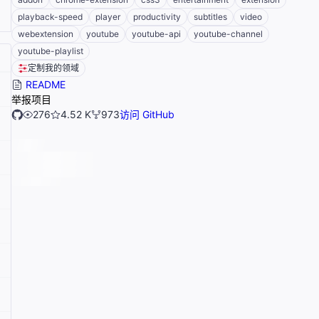
playback-speed
player
productivity
subtitles
video
webextension
youtube
youtube-api
youtube-channel
youtube-playlist
定制我的领域
README
举报项目
276
4.52 K
973
访问 GitHub