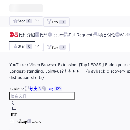
Star
0
0
Fork
代码
介绍
代码
Issues
Pull Requests
项目讨论
Wiki
Star
0
0
Fork
YouTube / Video Browser-Extension. [Top1 FOSS.] Enrich your 
Longest-standing. Join🧩us?👨‍👩‍👧‍👧 ⋮ {playback|discovery|ex
distraction|shorts}
master
分支
Tags
8
129
IDE
下载zip
Clone