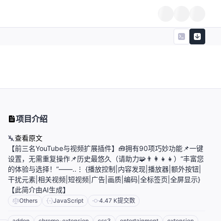
项目介绍
查看原文
【前三名YouTube与视频扩展插件】🧰拥有90项巧妙功能📌一键
设置，无需重复操作📌历史最悠久（请助力🧩👨‍👩‍👧‍👧）“丰富您
的体验与选择！”——..⋮ {播放控制|内容发现|播放器|额外按钮|
干扰元素|相关视频|短视频|广告|画质|编码|全标签页|全屏显示}
【此简介由AI生成】
Others
JavaScript
4.47 K
提交数
addon
chrome-extension
css3
entertainment
extension