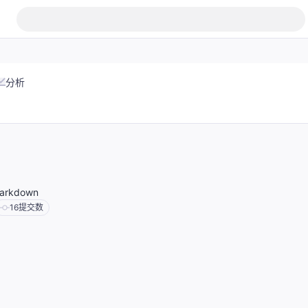
分析
rkdown
16
提交数