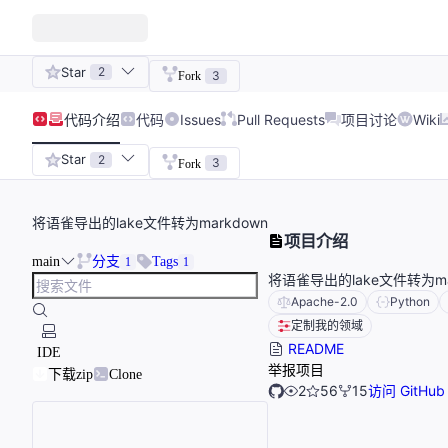
Star
2
3
Fork
代码
介绍
代码
Issues
Pull Requests
项目讨论
Wiki
Star
2
3
Fork
将语雀导出的lake文件转为markdown
项目介绍
main
分支
Tags
1
1
将语雀导出的lake文件转为ma
Apache-2.0
Python
定制我的领域
README
IDE
举报项目
下载zip
Clone
2
56
15
访问 GitHub