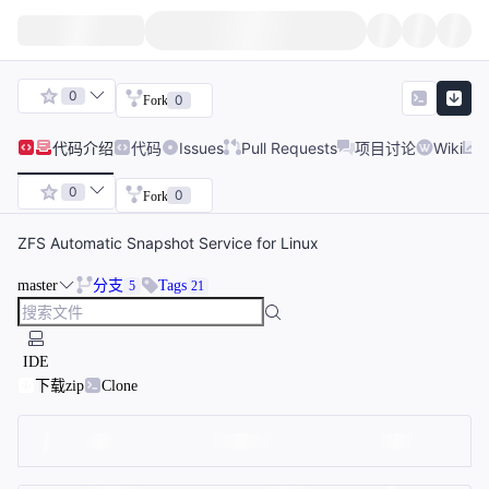
0
0
Fork
代码
介绍
代码
Issues
Pull Requests
项目讨论
Wiki
0
0
Fork
ZFS Automatic Snapshot Service for Linux
master
分支
Tags
5
21
IDE
下载zip
Clone