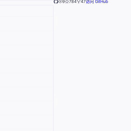
9
784
47
访问 GitHub