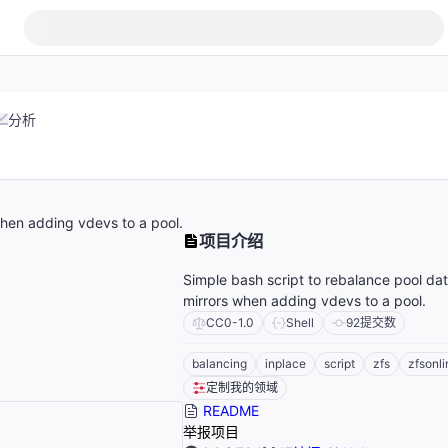
分析
when adding vdevs to a pool.
项目介绍
Simple bash script to rebalance pool da
mirrors when adding vdevs to a pool.
CC0-1.0
Shell
92
提交数
balancing
inplace
script
zfs
zfsonli
定制我的领域
README
举报项目