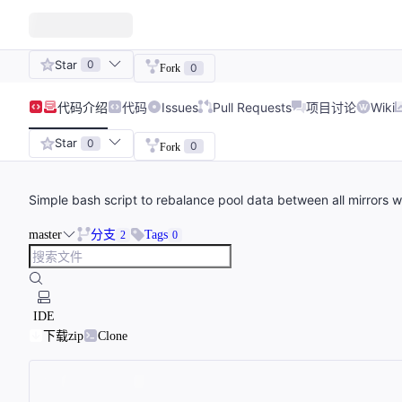
Star
0
0
Fork
代码
介绍
代码
Issues
Pull Requests
项目讨论
Wiki
Star
0
0
Fork
Simple bash script to rebalance pool data between all mirrors 
master
分支
Tags
2
0
IDE
下载zip
Clone