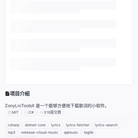
项目介绍
ZonyLrcToolsX 是一个能够方便地下载歌词的小软件。
MIT
C#
316
提交数
csharp
dotnet-core
lyrics
lyrics-fetcher
lyrics-search
mp3
netease-cloud-music
qqmusic
taglib