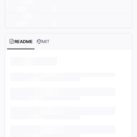
README
MIT