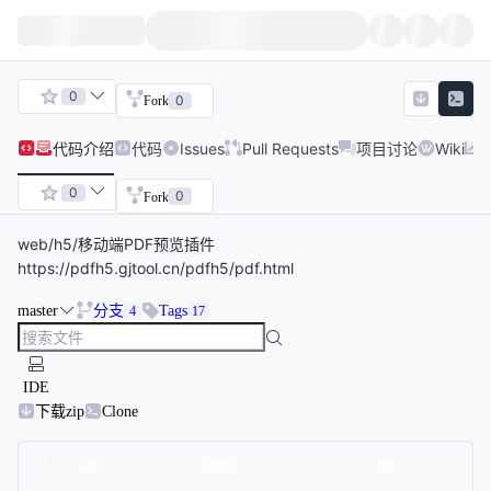
0
0
Fork
代码
介绍
代码
Issues
Pull Requests
项目讨论
Wiki
0
0
Fork
web/h5/移动端PDF预览插件
https://pdfh5.gjtool.cn/pdfh5/pdf.html
master
分支
Tags
4
17
IDE
下载zip
Clone