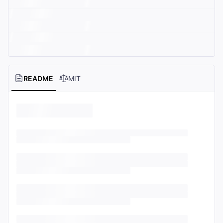
README
MIT