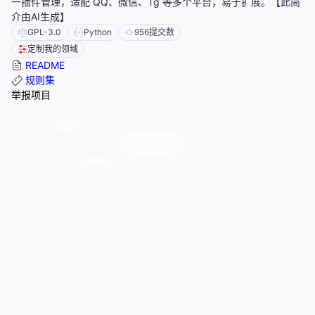
一插件管理，适配 QQ、微信、Tg 等多个平台，易于扩展。【此简
介由AI生成】
GPL-3.0
Python
956
提交数
定制我的领域
README
规则集
举报项目