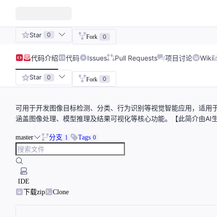
Star
0
0
Fork
代码
介绍
代码
Issues
Pull Requests
项目讨论
Wiki
Star
0
0
Fork
可用于开发图像目标检测、分类、行为识别等视觉智能应用，适用于At
涵盖图像处理、模型推理及结果可视化等核心功能。【此简介由AI
master
分支
Tags
1
0
IDE
下载zip
Clone