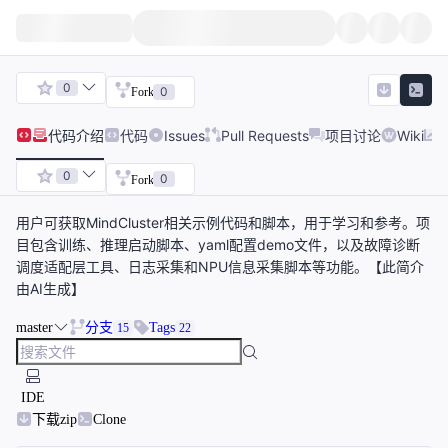
0
0
Fork
代码
介绍
代码
Issues
Pull Requests
项目讨论
Wiki
0
0
Fork
用户可获取MindCluster相关示例代码和脚本，用于学习和参考。项
目包含训练、推理启动脚本、yaml配置demo文件，以及故障诊断
调度适配层工具、日志采集和NPU信息采集脚本等功能。【此简介
由AI生成】
master
分支
Tags
15
22
IDE
下载zip
Clone