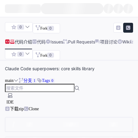
0
0
Fork
代码
介绍
代码
Issues
Pull Requests
项目讨论
Wiki
0
0
Fork
Claude Code superpowers: core skills library
main
分支
Tags
1
0
IDE
下载zip
Clone