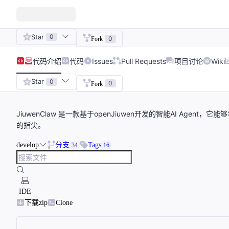
Star
0
0
Fork
代码
介绍
代码
Issues
Pull Requests
项目讨论
Wiki
Star
0
0
Fork
JiuwenClaw 是一款基于openJiuwen开发的智能AI Ag
的指尖。
develop
分支
Tags
34
16
IDE
下载zip
Clone