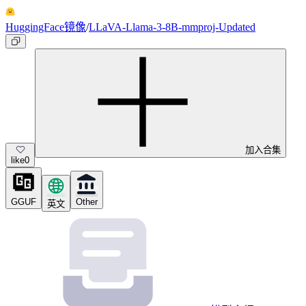
HuggingFace镜像
/
LLaVA-Llama-3-8B-mmproj-Updated
加入合集
like
0
GGUF
Other
英文