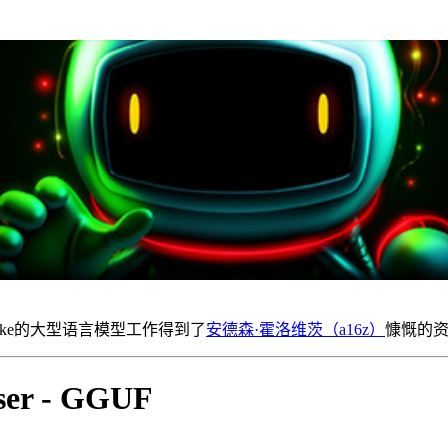
Bloke的大型语言模型工作得到了
安德森·霍洛维茨（a16z）
慷慨的
aser - GGUF