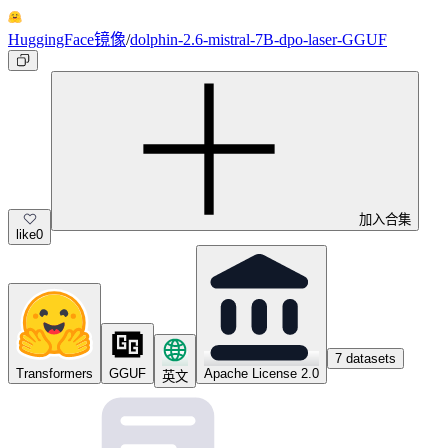
HuggingFace镜像
/
dolphin-2.6-mistral-7B-dpo-laser-GGUF
加入合集
like
0
7 datasets
Transformers
GGUF
Apache License 2.0
英文