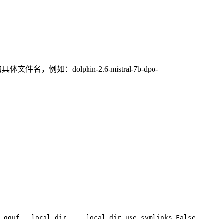
文件名，例如：dolphin-2.6-mistral-7b-dpo-
.gguf --local-dir . --local-dir-use-symlinks False