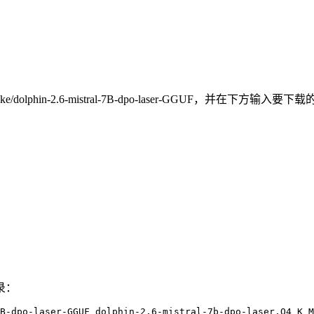
phin-2.6-mistral-7B-dpo-laser-GGUF，并在下方输入要下载的具体
录：
B-dpo-laser-GGUF dolphin-2.6-mistral-7b-dpo-laser.Q4_K_M