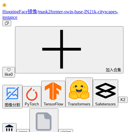
HuggingFace镜像
/
mask2former-swin-base-IN21k-cityscapes-
instance
加入合集
like
0
K2
PyTorch
TensorFlow
Transformers
Safetensors
图像分割