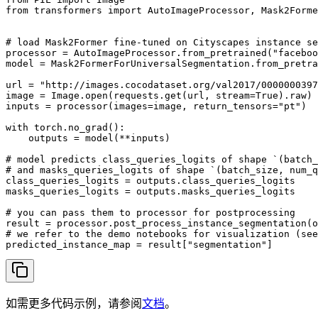
from transformers import AutoImageProcessor, Mask2Forme
# load Mask2Former fine-tuned on Cityscapes instance se
processor = AutoImageProcessor.from_pretrained("faceboo
model = Mask2FormerForUniversalSegmentation.from_pretra
url = "http://images.cocodataset.org/val2017/0000000397
image = Image.open(requests.get(url, stream=True).raw)

inputs = processor(images=image, return_tensors="pt")

with torch.no_grad():

    outputs = model(**inputs)

# model predicts class_queries_logits of shape `(batch_
# and masks_queries_logits of shape `(batch_size, num_q
class_queries_logits = outputs.class_queries_logits

masks_queries_logits = outputs.masks_queries_logits

# you can pass them to processor for postprocessing

result = processor.post_process_instance_segmentation(o
# we refer to the demo notebooks for visualization (see
predicted_instance_map = result["segmentation"]
如需更多代码示例，请参阅
文档
。