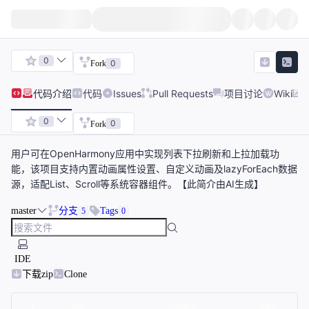
0
0
Fork
代码
介绍
代码
Issues
Pull Requests
项目讨论
Wiki
0
0
Fork
用户可在OpenHarmony应用中实现列表下拉刷新和上拉加载功
能，该项目支持内置动画属性设置、自定义动画及lazyForEach数据
源，适配List、Scroll等系统容器组件。【此简介由AI生成】
master
分支
Tags
5
0
IDE
下载zip
Clone