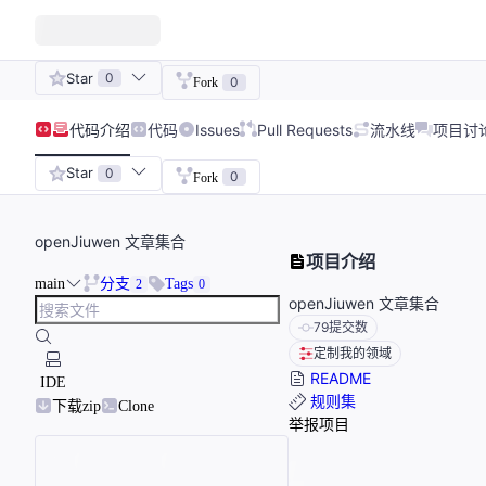
Star
0
0
Fork
代码
介绍
代码
Issues
Pull Requests
流水线
项目讨
Star
0
0
Fork
openJiuwen 文章集合
项目介绍
main
分支
Tags
2
0
openJiuwen 文章集合
79
提交数
定制我的领域
README
IDE
规则集
下载zip
Clone
举报项目