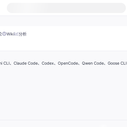
论
Wiki
分析
I、Claude Code、Codex、OpenCode、Qwen Code、Goose CL