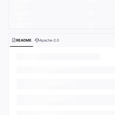
README
Apache-2.0