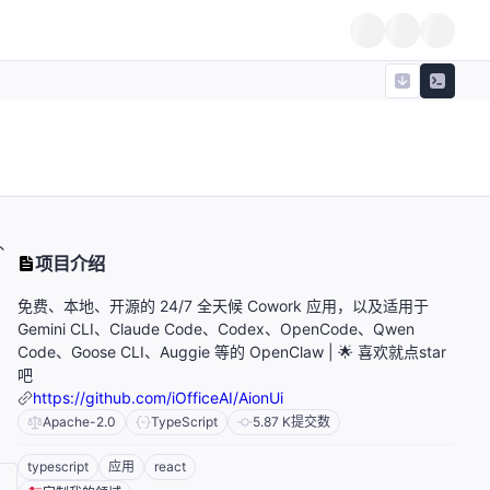
I、
项目介绍
免费、本地、开源的 24/7 全天候 Cowork 应用，以及适用于
Gemini CLI、Claude Code、Codex、OpenCode、Qwen
Code、Goose CLI、Auggie 等的 OpenClaw | 🌟 喜欢就点star
吧
https://github.com/iOfficeAI/AionUi
Apache-2.0
TypeScript
5.87 K
提交数
typescript
应用
react