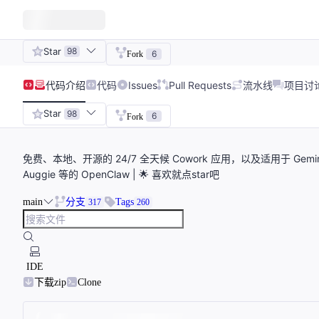
Star
98
6
Fork
代码
介绍
代码
Issues
Pull Requests
流水线
项目讨
Star
98
6
Fork
免费、本地、开源的 24/7 全天候 Cowork 应用，以及适用于 Gemini CL
Auggie 等的 OpenClaw | 🌟 喜欢就点star吧
main
分支
Tags
317
260
IDE
下载zip
Clone