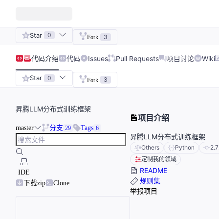
Star
0
3
Fork
代码
介绍
代码
Issues
Pull Requests
项目讨论
Wiki
Star
0
3
Fork
昇腾LLM分布式训练框架
项目介绍
master
分支
Tags
29
6
昇腾LLM分布式训练框架
Others
Python
2.7
定制我的领域
README
IDE
规则集
下载zip
Clone
举报项目