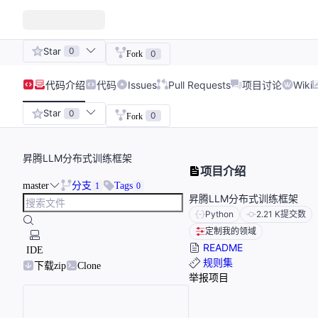
Star
0
0
Fork
代码
介绍
代码
Issues
Pull Requests
项目讨论
Wiki
Star
0
0
Fork
昇腾LLM分布式训练框架
项目介绍
master
分支
Tags
1
0
昇腾LLM分布式训练框架
Python
2.21 K
提交数
定制我的领域
README
IDE
规则集
下载zip
Clone
举报项目