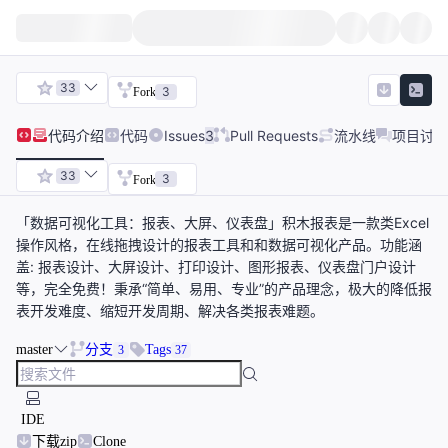
33
3
Fork
代码
介绍
代码
Issues
3
Pull Requests
流水线
项目讨论
33
3
Fork
「数据可视化工具：报表、大屏、仪表盘」积木报表是一款类Excel
操作风格，在线拖拽设计的报表工具和和数据可视化产品。功能涵
盖: 报表设计、大屏设计、打印设计、图形报表、仪表盘门户设计
等，完全免费！秉承“简单、易用、专业”的产品理念，极大的降低报
表开发难度、缩短开发周期、解决各类报表难题。
master
分支
Tags
3
37
IDE
下载zip
Clone