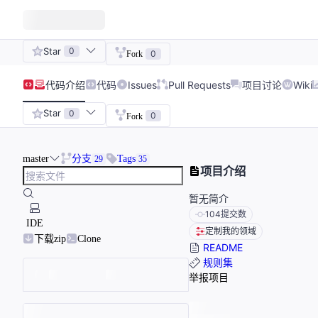
Star
0
0
Fork
代码
介绍
代码
Issues
Pull Requests
项目讨论
Wiki
Star
0
0
Fork
master
分支
Tags
29
35
项目介绍
暂无简介
104
提交数
IDE
定制我的领域
下载zip
Clone
README
规则集
举报项目