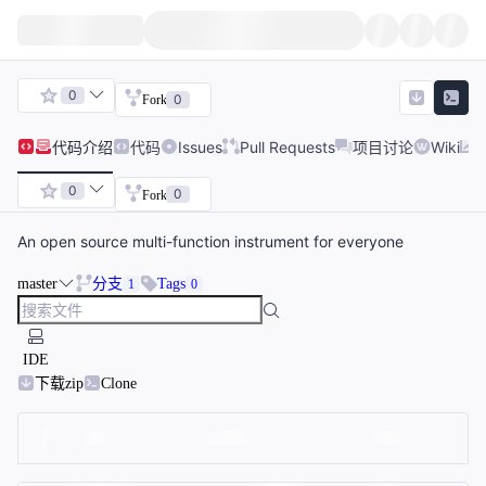
0
0
Fork
代码
介绍
代码
Issues
Pull Requests
项目讨论
Wiki
0
0
Fork
An open source multi-function instrument for everyone
master
分支
Tags
1
0
IDE
下载zip
Clone