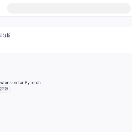
分析
xtension for PyTorch
提交数