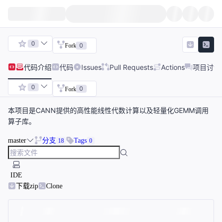
0
0
Fork
代码
介绍
代码
Issues
Pull Requests
Actions
项目讨论
0
0
Fork
本项目是CANN提供的高性能线性代数计算以及轻量化GEMM调用
算子库。
master
分支
Tags
18
0
IDE
下载zip
Clone