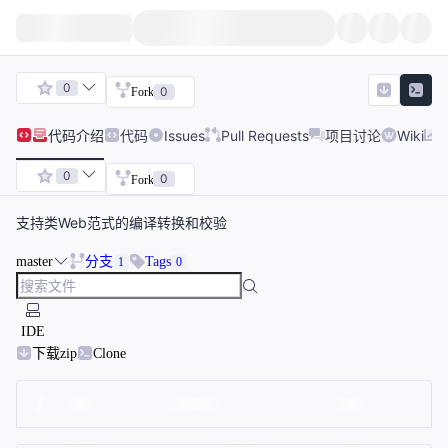
0
0
Fork
代码
介绍
代码
Issues
Pull Requests
项目讨论
Wiki
0
0
Fork
支持类Web范式的编译转换和校验
master
分支
Tags
1
0
IDE
下载zip
Clone