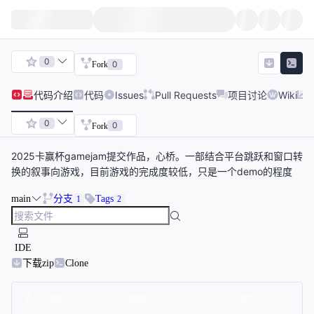
0
0
Fork
代码
介绍
代码
Issues
Pull Requests
项目讨论
Wiki
0
0
Fork
2025卡赢杯gamejam提交作品，心桥。一部结合平台跳跃和窗口转
换的叙事向游戏，目前游戏的完成度较低，只是一个demo的程度
main
分支
Tags
1
2
IDE
下载zip
Clone