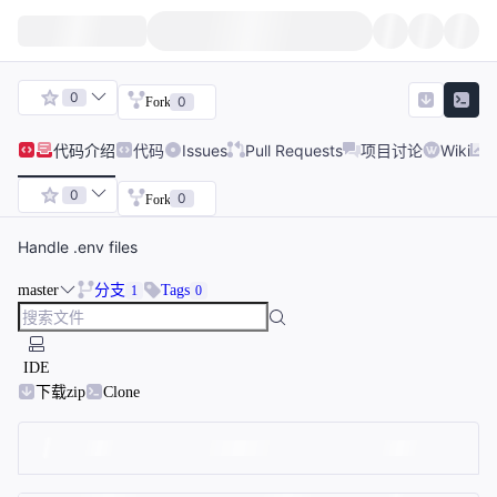
0
0
Fork
代码
介绍
代码
Issues
Pull Requests
项目讨论
Wiki
0
0
Fork
Handle .env files
master
分支
Tags
1
0
IDE
下载zip
Clone