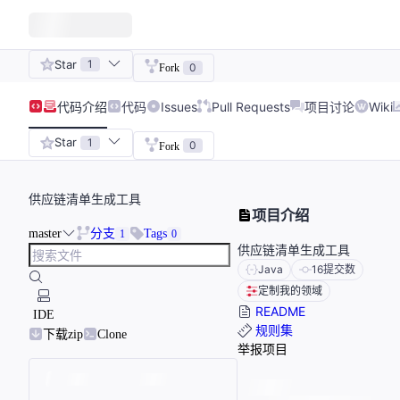
Star
1
0
Fork
代码
介绍
代码
Issues
Pull Requests
项目讨论
Wiki
Star
1
0
Fork
供应链清单生成工具
项目介绍
master
分支
Tags
1
0
供应链清单生成工具
Java
16
提交数
定制我的领域
README
IDE
规则集
下载zip
Clone
举报项目