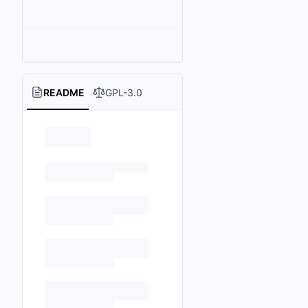
README
GPL-3.0