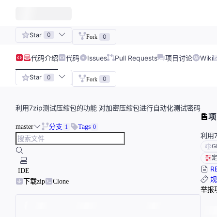
Star
0
0
Fork
代码
介绍
代码
Issues
Pull Requests
项目讨论
Wiki
Star
0
0
Fork
利用7zip测试压缩包的功能 对加密压缩包进行自动化测试密码
项
master
分支
Tags
1
0
利用
G
R
IDE
规
下载zip
Clone
举报