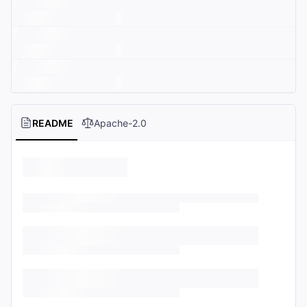
README
Apache-2.0