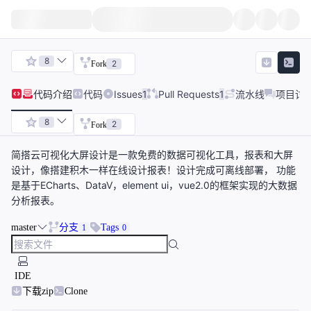
8
2
Fork
代码
介绍
代码
Issues
1
Pull Requests
1
流水线
项目讨
8
2
Fork
简搭云可视化大屏设计是一款免费的数据可视化工具，报表和大屏
设计，像搭建积木一样在线设计报表！设计完成可离线部署， 功能
是基于ECharts、DataV，element ui，vue2.0的框架实现的大数据
分析报表。
master
分支
Tags
1
0
IDE
下载zip
Clone