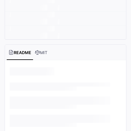
README
MIT