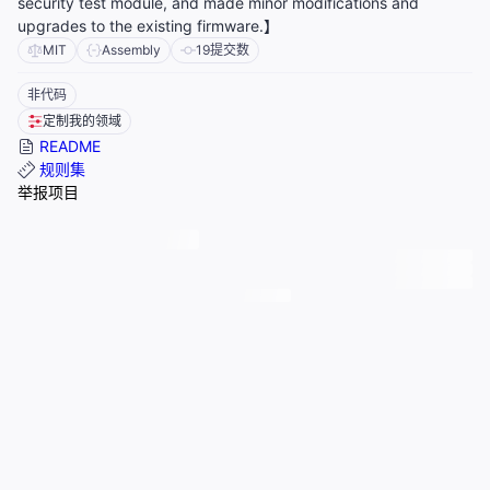
security test module, and made minor modifications and
upgrades to the existing firmware.】
MIT
Assembly
19
提交数
非代码
定制我的领域
README
规则集
举报项目