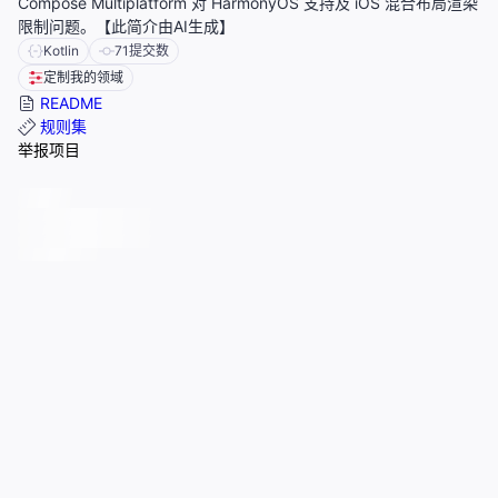
Compose Multiplatform 对 HarmonyOS 支持及 iOS 混合布局渲染
限制问题。【此简介由AI生成】
Kotlin
71
提交数
定制我的领域
README
规则集
举报项目