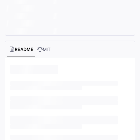
README
MIT